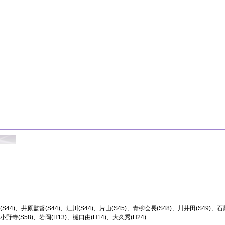
S44)
井原監督(S44)
江川(S44)
片山(S45)
青柳会長(S48)
川井田(S49)
石黒
小野寺(S58)
岩岡(H13)
樋口由(H14)
大久秀(H24)