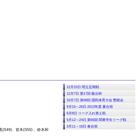
12月15日 明立定期戦
12月7日 第17回 駿台杯
10月7日 第68回 国民体育大会 懇親会
9月10～26日 2013年度 夏合宿
6月8日 リーグ入れ替え戦
5月12～24日 第66回 関東学生リーグ戦
3月11～16日 春合宿
(S49)
皆木(S50)
鈴木和