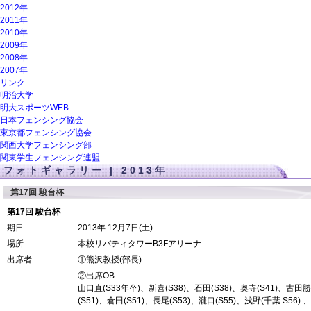
2012年
2011年
2010年
2009年
2008年
2007年
リンク
明治大学
明大スポーツWEB
日本フェンシング協会
東京都フェンシング協会
関西大学フェンシング部
関東学生フェンシング連盟
フォトギャラリー | 2013年
第17回 駿台杯
第17回 駿台杯
期日:
2013年 12月7日(土)
場所:
本校リバティタワーB3Fアリーナ
出席者:
①熊沢教授(部長)
②出席OB:
山口直(S33年卒)
新喜(S38)
石田(S38)
奥寺(S41)
古田勝(
(S51)
倉田(S51)
長尾(S53)
瀧口(S55)
浅野(千葉:S56)