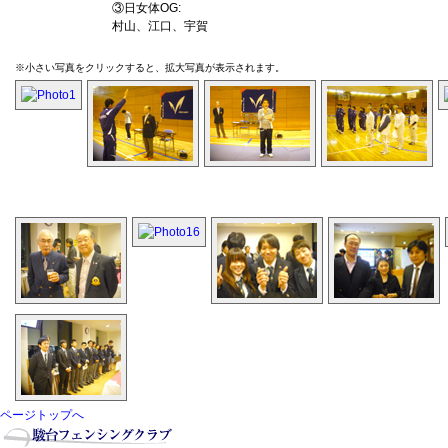
③日女体OG:
村山
江口
宇賀
※小さい写真をクリックすると、拡大写真が表示されます。
ページトップへ