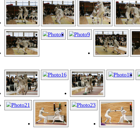
会
部
連盟