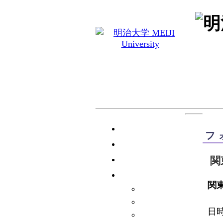
トップ
フ
活動内容
部員紹介
関
戦歴
関
フェンシング部の歴史
フェンシング部の戦績
日時
戦歴・その他