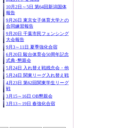
10月2日～5日 第64回新潟国体
報告
9月26日 東京女子体育大学との
合同練習報告
9月20日 千葉市民フェンシング
大会報告
9月3～11日 夏季強化合宿
6月20日 駿台体育会50周年記念
式典･懇親会
5月24日 入れ替え戦残念会・他
5月24日 関東リーグ入れ替え戦
4月23日 第62回関東学生リーグ
戦
3月15～16日 OB懇親会
3月13～19日 春強化合宿