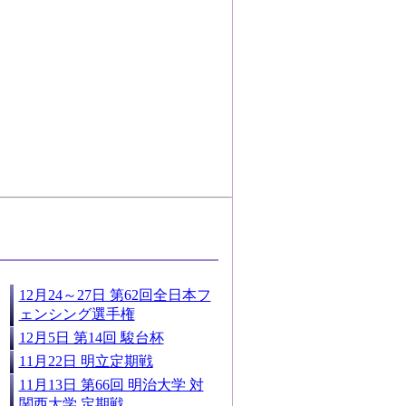
12月24～27日 第62回全日本フ
ェンシング選手権
12月5日 第14回 駿台杯
11月22日 明立定期戦
11月13日 第66回 明治大学 対
関西大学 定期戦