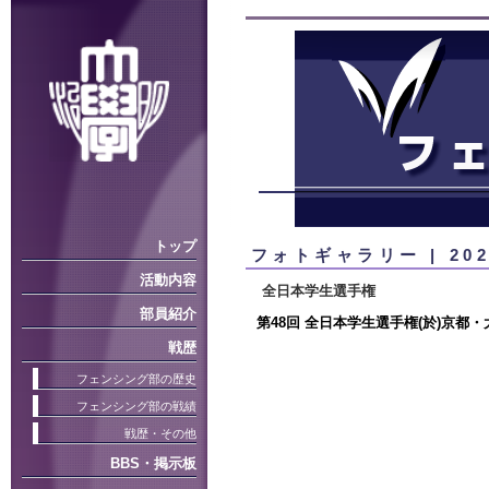
トップ
フォトギャラリー | 20
活動内容
全日本学生選手権
部員紹介
第48回 全日本学生選手権(於)京都・
戦歴
フェンシング部の歴史
フェンシング部の戦績
戦歴・その他
BBS・掲示板