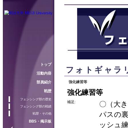
トップ
フォトギャラリー
活動内容
強化練習等
部員紹介
強化練習等
戦歴
フェンシング部の歴史
補足:
〇（大
フェンシング部の戦績
パスの
戦歴・その他
BBS・掲示板
ッシュ練