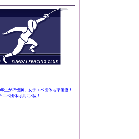
山3年生が準優勝、女子エペ団体も準優勝！
男子エペ団体は共に8位！