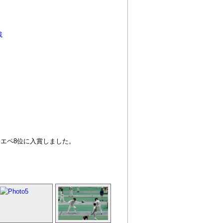
載
子エペ8位に入賞しました。