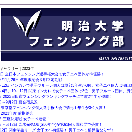
ャラリー | 2023年
24日 全日本フェンシング選手権大会で女子エペ団体が準優勝！
2日/11月26日 年度末納会＆明立定期戦
8～12日 インカレで男子フルーレ個人は堀部3年生が3位、女子エペ個人は稲
3～4日、10～12日 関東インカレで女子エペ団体は3位、男子フルーレ団体、
1日 2023日田市フェンシングランキングマッチにて盧2年生が優勝！
8日～9月2日 夏合宿風景
日 東京都フェンシング個人選手権大会で菊元１年生が3位入賞！
 2023年度 前期納会
5日 王座決定戦 女子エペ連覇！
6日～5月2日 皆木光弘OB(S50年卒)が第61回大調和展で受賞！
～12日 関東学生リーグ 女子エペ初優勝！ 男子エペ１部昇格ならず！