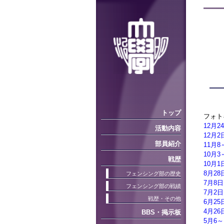
トップ
フォトギ
12月
活動内容
12月
部員紹介
11月
10月
戦歴
10月
8月2
フェンシング部の歴史
7月8
フェンシング部の戦績
7月2日
戦歴・その他
6月2
4月2
BBS・掲示板
5月6