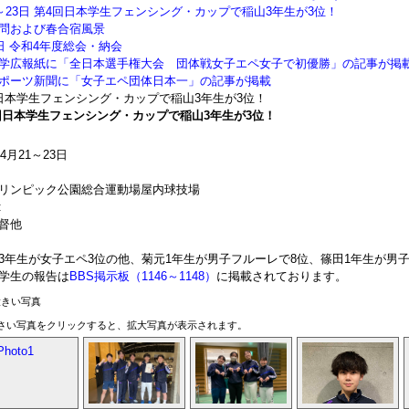
1～23日 第4回日本学生フェンシング・カップで稲山3年生が3位！
問および春合宿風景
5日 令和4年度総会・納会
学広報紙に「全日本選手権大会 団体戦女子エペ女子で初優勝」の記事が掲
ポーツ新聞に「女子エペ団体日本一」の記事が掲載
日本学生フェンシング・カップで稲山3年生が3位！
回日本学生フェンシング・カップで稲山3年生が3位！
年4月21～23日
リンピック公園総合運動場屋内球技場
:
督他
3年生が女子エペ3位の他、菊元1年生が男子フルーレで8位、篠田1年生が男
学生の報告は
BBS掲示板（1146～1148）
に掲載されております。
さい写真をクリックすると、拡大写真が表示されます。