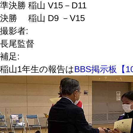
準決勝 稲山 V15－D11
決勝 稲山 D9 －V15
撮影者:
長尾監督
補足:
稲山1年生の報告は
BBS掲示板【1