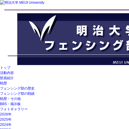
トップ
活動内容
部員紹介
戦歴
フェンシング部の歴史
フェンシング部の戦績
戦歴・その他
BBS・掲示板
フォトギャラリー
2026年
2025年
2024年