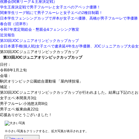
祝勝会(関東リーグ＆王座決定戦）
学生王座決定戦で男子フルーレと女子エペのアベック優勝！
関東学生リーグ戦にて男子フルーレと女子エペの2種目制覇！
日本学生フェンシングカップで岸本が女子エペ優勝、高橋が男子フルーレで準優勝
春合宿（沼津市）
令和7年度定期総会・懇親会&フェンシング教室
近況報告
第33回JOCジュニアオリンピックカップカップ
全日本選手権(個人戦)女子エペで盧承延4年生が準優勝、JOCジュニアカップ大会女
第33回JOCジュニアオリンピックカップカップ
第33回JOCジュニアオリンピックカップカップ
日付：
令和8年1月上旬
会場：
駒沢オリンピック公園総合運動場 「屋内球技場」
補足：
第33回JOCジュニアオリンピックカップカップが行われました。結果は下記のと
女子エペ:本間美月3位
男子フルーレ:小池悠太郎8位
男子エペ:板東由眞22位
応援ありがとうございました！
※小さい写真をクリックすると、拡大写真が表示されます。