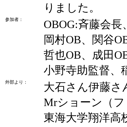
りました。
参加者：
OBOG:斉藤会
岡村OB、関谷O
哲也OB、成田O
小野寺助監督、
外部より：
大石さん伊藤さ
Mrショーン（
東海大学翔洋高