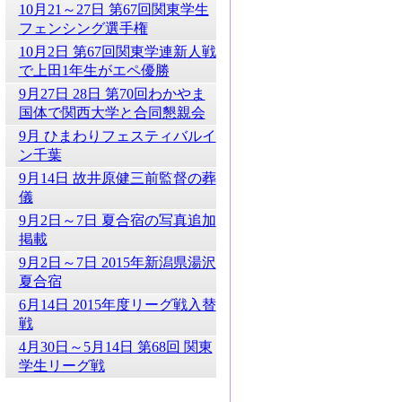
10月21～27日 第67回関東学生
フェンシング選手権
10月2日 第67回関東学連新人戦
で上田1年生がエペ優勝
9月27日 28日 第70回わかやま
国体で関西大学と合同懇親会
9月 ひまわりフェスティバルイ
ン千葉
9月14日 故井原健三前監督の葬
儀
9月2日～7日 夏合宿の写真追加
掲載
9月2日～7日 2015年新潟県湯沢
夏合宿
6月14日 2015年度リーグ戦入替
戦
4月30日～5月14日 第68回 関東
学生リーグ戦