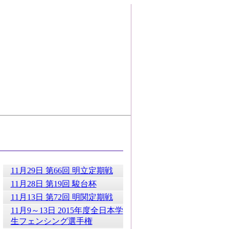
11月29日 第66回 明立定期戦
11月28日 第19回 駿台杯
11月13日 第72回 明関定期戦
11月9～13日 2015年度全日本学
生フェンシング選手権