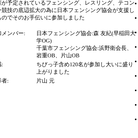
催が予定されているフェンシング、レスリング、テコン
ー競技の底辺拡大の為に日本フェンシング協会が支援し
ものでそのお手伝いに参加しました
加メンバー:
日本フェンシング協会:森 友紀(早稲田大
学OG)
千葉市フェンシング協会:浜野衛会長、
岩重OB、片山OB
:
ちびっ子含め120名が参加し大いに盛り
上がりました
者:
片山 元