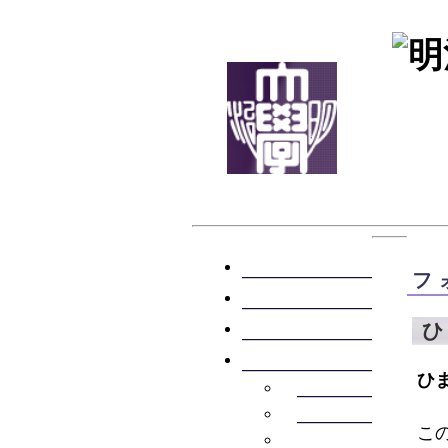
トップ
フ
活動内容
部員紹介
ひ
戦歴
ひ
フェンシング部の歴史
フェンシング部の戦績
こ
戦歴・その他